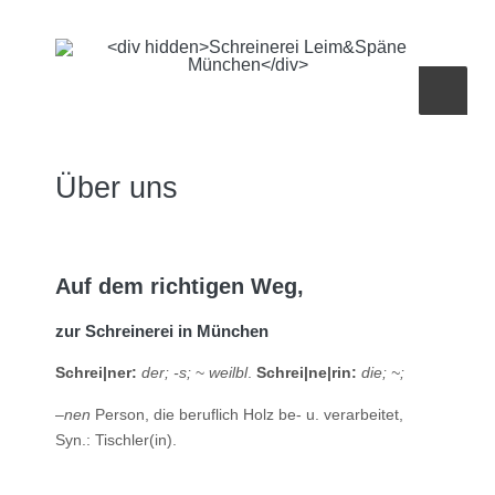
Über uns
Auf dem richtigen Weg,
zur Schreinerei in München
Schrei|ner:
der
; -s;
~
weilbl
.
Schrei|ne|rin:
die
; ~;
–
nen
Person, die beruflich Holz be- u. verarbeitet,
Syn.: Tischler(in).