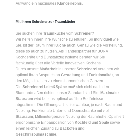
Aufwand ein maximales
Klangerlebnis
.
Mit Ihrem Schreiner zur Traumküche
Sie suchen Ihre
Traumküche
vom
Schreiner
?
Wir helfen Ihnen Ihre Wünsche zu erfüllen. So
individuell
wie
Sie, ist der Raum Ihrer
Küche
auch. Genau wie die Vorstellung,
diese so auch zu nutzen. Als Handelspartner für BORA
Kochgeräte und Dunstabzugsysteme beraten wir Sie
fachkundig über alle Vorteile innovativen Kochens.
Durch unsere
Maßarbeit
in unserer
Schreinerei
vereinen wir
optimal Ihren Anspruch an
Gestaltung
und
Funktionalität
, an
den Möglichkeiten zu einem harmonischen Ganzen.
Die
Schreinerei Leim&Späne
muß sich nicht nach den
Standardmaßen richten, unser Standard sind Sie.
Maximaler
Stauraum
wird bei uns optimal auf Ihre Bedürfnisse
abgestimmt. Die Öffnungsart ist frei wählbar, je nach Raum und
Nutzung. Funktionale Unter- und Oberschränke mit viel
Stauraum
, Millimetergenaue Nutzung der Raumhöhe. Optimiert
ergonomische Einbauposition von
Kochfeld und Spüle
sowie
einen leichten Zugang zu
Backofen und
Geschirrspülmaschine
.