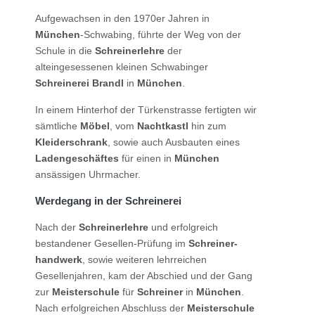
Aufgewachsen in den 1970er Jahren in
München
-Schwabing, führte der Weg von der
Schule in die
Schreiner­lehre
der
alteingesessenen kleinen Schwabinger
Schreiner­ei Brandl
in
München
.
In einem Hinterhof der Türkenstrasse fertigten wir
sämtliche
Möbel
, vom
Nachtkastl
hin zum
Kleiderschrank
, sowie auch Ausbauten eines
Ladengeschäftes
für einen in
München
ansässigen Uhrmacher.
Werdegang in der Schreinerei
Nach der
Schreiner­lehre
und erfolgreich
bestandener Gesellen-Prüfung im
Schreiner­
handwerk
, sowie weiteren lehrreichen
Gesellenjahren, kam der Abschied und der Gang
zur
Meister­schule
für
Schreiner
in
München
.
Nach erfolgreichen Abschluss der
Meisterschule