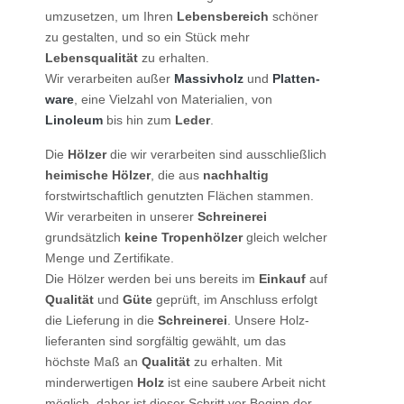
umzusetzen, um Ihren
Lebensbereich
schöner
zu gestalten, und so ein Stück mehr
Lebensqualität
zu erhalten.
Wir verarbeiten außer
Massiv­holz
und
Platten­
ware
, eine Vielzahl von Materialien, von
Linoleum
bis hin zum
Leder
.
Die
Hölzer
die wir verarbeiten sind ausschließlich
heimische Hölzer
, die aus
nachhaltig
forstwirtschaftlich genutzten Flächen stammen.
Wir verarbeiten in unserer
Schreiner­ei
grundsätzlich
keine Tropenhölzer
gleich welcher
Menge und Zertifikate.
Die Hölzer werden bei uns bereits im
Einkauf
auf
Qualität
und
Güte
geprüft, im Anschluss erfolgt
die Lieferung in die
Schreinerei
. Unsere Holz­
lieferanten sind sorgfältig gewählt, um das
höchste Maß an
Qualität
zu erhalten. Mit
minderwertigen
Holz
ist eine saubere Arbeit nicht
möglich, daher ist dieser Schritt vor Beginn der