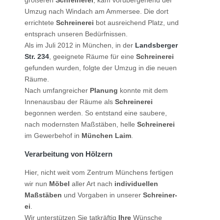
größeren
Schreiner­ei
, kam vorübergehend der
Umzug nach Windach am Ammersee. Die dort
errichtete
Schreiner­ei
bot ausreichend Platz, und
entsprach unseren Bedürfnissen.
Als im Juli 2012 in München, in der
Landsberger
Str. 234
, geeignete Räume für eine
Schreiner­ei
gefunden wurden, folgte der Umzug in die neuen
Räume.
Nach umfangreicher
Planung
konnte mit dem
Innen­ausbau der Räume als
Schreiner­ei
begonnen werden. So entstand eine saubere,
nach modernsten Maßstäben, helle
Schreiner­ei
im Gewerbehof in
München Laim
.
Verarbeitung von Hölzern
Hier, nicht weit vom Zentrum Münchens fertigen
wir nun
Möbel
aller Art nach
individuellen
Maßstäben
und Vorgaben in unserer
Schreiner­
ei
.
Wir unterstützen Sie tatkräftig
Ihre
Wünsche