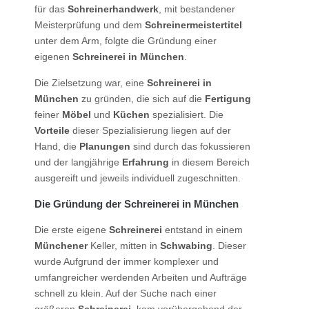
für das
Schreiner­handwerk
, mit bestandener
Meisterprüfung und dem
Schreiner­meister­titel
unter dem Arm, folgte die Gründung einer
eigenen
Schreiner­ei in München
.
Die Zielsetzung war, eine
Schreiner­ei in
München
zu gründen, die sich auf die
Fertigung
feiner
Möbel
und
Küchen
spezialisiert. Die
Vorteile
dieser Spezialisierung liegen auf der
Hand, die
Planungen
sind durch das fokussieren
und der langjährige
Erfahrung
in diesem Bereich
ausgereift und jeweils individuell zugeschnitten.
Die Gründung der Schreinerei in München
Die erste eigene
Schreiner­ei
entstand in einem
Münchener
Keller, mitten in
Schwabing
. Dieser
wurde Aufgrund der immer komplexer und
umfangreicher werdenden Arbeiten und Aufträge
schnell zu klein. Auf der Suche nach einer